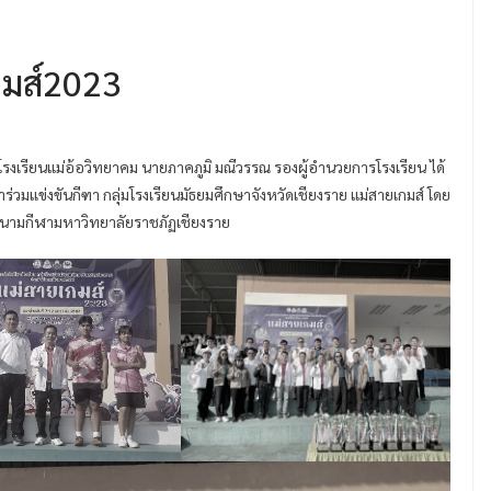
กมส์2023
รโรงเรียนแม่อ้อวิทยาคม นายภาคภูมิ มณีวรรณ รองผู้อำนวยการโรงเรียน ได้
าร่วมแข่งขันกีฑา กลุ่มโรงเรียนมัธยมศึกษาจังหวัดเชียงราย แม่สายเกมส์ โดย
ณ สนามกีฬามหาวิทยาลัยราชภัฏเชียงราย