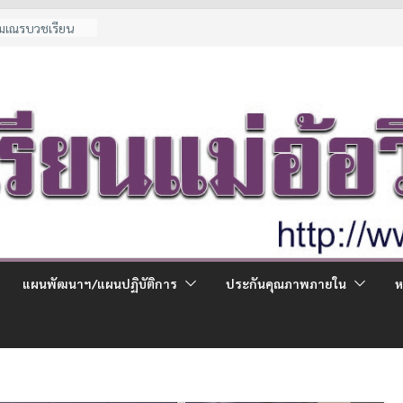
น
ามเณรบวชเรียน
้ด้อยโอกาส
ณีพิเศษ
้จ่ายผู้ปกครอง
้น ม.1 และ ม.4 ปี
แผนพัฒนาฯ/แผนปฏิบัติการ
ประกันคุณภาพภายใน
ห