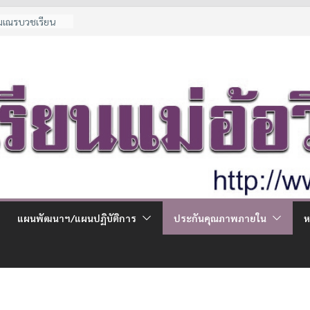
ามเณรบวชเรียน
ด้อยโอกาส
ณีพิเศษ
จ่ายผู้ปกครอง
น ม.1 และ ม.4 ปี
น
แผนพัฒนาฯ/แผนปฏิบัติการ
ประกันคุณภาพภายใน
ห