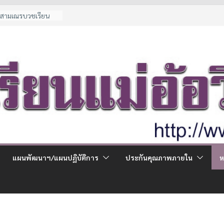
ก่สามเณรบวชเรียน
ผู้ด้อยโอกาส
นกรณีพิเศษ
ใช้จ่ายผู้ปกครอง
นชั้น ม.1 และ ม.4 ปี
รียน
แผนพัฒนาฯ/แผนปฏิบัติการ
ประกันคุณภาพภายใน
ห