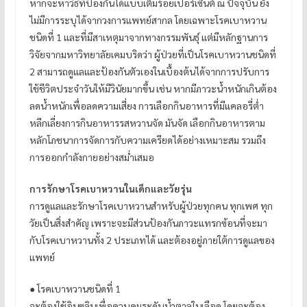
หากจะหาวิธีที่ป้องกันได้แบบเต็มร้อยเปอร์เซ็นต์ ณ ปัจจุบัน ยัง
ไม่มีการระบุได้จากวงการแพทย์สากล โดยเฉพาะโรคเบาหวาน
ชนิดที่ 1 และที่มีสาเหตุมาจากทางกรรมพันธุ์ แต่มีหลักฐานการ
วิจัยจากมหาวิทยาลัยเคมบริดว่า ผู้ป่วยที่เป็นโรคเบาหวานชนิดที่
2 สามารถดูแลและป้องกันตัวเองในเบื้องต้นได้จากการปรับการ
ใช้ชีวิตประจำวันให้มีวินัยมากขึ้น เช่น หากมีภาวะน้ำหนักเกินต้อง
ลดน้ำหนักเพื่อลดความเสี่ยง การเลือกกินอาหารที่มีแคลอรี่ต่ำ
หลีกเลี่ยงการกินอาหารรสหวานจัด มันจัด เลือกกินอาหารตาม
หลักโภชนาการจัดการกับความเครียดได้อย่างเหมาะสม รวมถึง
การออกกำลังกายอย่างสม่ำเสมอ
การรักษาโรคเบาหวานในเด็กและวัยรุ่น
การดูแลและรักษาโรคเบาหวานสำหรับผู้ป่วยทุกคน ทุกเพศ ทุก
วัยเป็นสิ่งสำคัญ เพราะจะมีส่วนป้องกันภาวะแทรกซ้อนที่จะมา
กับโรคเบาหวานทั้ง 2 ประเภทได้ และต้องอยู่ภายใต้การดูแลของ
แพทย์
● โรคเบาหวานชนิดที่ 1
จะต้องใช้อินซูลินเพื่อควบคุมระดับน้ำตาลในเลือด โดยจะต้อง