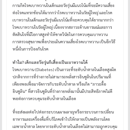
การเกิดโรคเบาหวานในเด็กและวัยรุ่นมีแนวโน้มที่จะมีความเสี่ยง
ต่อโรคแทรกซ้อนได้มากกว่าโรคเบาหวานในวัยผู้ใหญ่ และโรค
เบาหวานในเด็กและวัยรุ่นมีแนวโน้มที่จะควบคุมได้ยากมากกว่า
โรคเบาหวานในวัยผู้ใหญ่ เนื่องจากสภาวะด้านอารมณ์และการ
ตัดสินใจที่มีโอกาสสูงทำให้ขาดวินัยในการควบคุมเบาหวาน
การตรวจสุขภาพเพื่อประเมินความเสี่ยงโรคเบาหวาน เป็นอีกวิธี
หนึ่งในการป้องกันโรค
ทำไม? เด็กและวัยรุ่นก็เสี่ยงเป็นเบาหวานได้
โรคเบาหวาน (Diabetes) เป็นภาวะที่ระดับน้ำตาลในเลือดสูงผิด
ปกติจากการที่ร่างกายไม่สามารถหลั่งสารอินซูลินในปริมาณที่
เพียงพอเพื่อมาจัดการกับระดับน้ำตาล หรือเกิด “ภาวะดื้อ
อินซูลิน” ที่สารอินซูลินที่ร่างกายหลั่งมานั้นมีประสิทธิภาพไม่ดี
พอต่อการควบคุมระดับน้ำตาลในเลือด
ที่จะส่งผลต่อไปต่อกระบวนเผาผลาญหรือกระบวนการเปลี่ยน
อาหารและเครื่องดื่มที่บริโภคเข้าไปให้กลายเป็นพลังงานโดย
เฉพาะน้ำตาล โดยหากระดับน้ำตาลในเลือดไม่สามารถถูกควบคุม