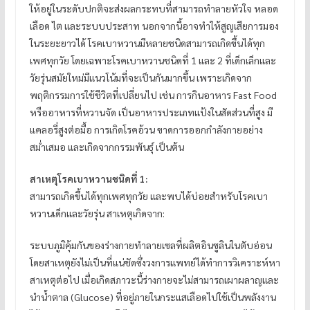
ให้อยู่ในระดับปกติจะส่งผลกระทบที่สามารถทำลายหัวใจ หลอด
เลือด ไต และระบบประสาท นอกจากนี้อาจทำให้สูญเสียการมอง
ในระยะยาวได้ โรคเบาหวานมีหลายชนิดสามารถเกิดขึ้นได้ทุก
เพศทุกวัย โดยเฉพาะโรคเบาหวานชนิดที่ 1 และ 2 ที่เด็กเล็กและ
วัยรุ่นสมัยใหม่มีแนวโน้มที่จะเป็นกันมากขึ้น เพราะเกิดจาก
พฤติกรรมการใช้ชีวิตที่เปลี่ยนไป เช่น การกินอาหาร Fast Food
หรืออาหารที่หวานจัด เป็นอาหารประเภทแป้งในสัดส่วนที่สูง มี
แคลอรี่สูงต่อมื้อ การเกิดโรคอ้วน ขาดการออกกำลังกายอย่าง
สม่ำเสมอ และเกิดจากกรรมพันธุ์ เป็นต้น
สาเหตุโรคเบาหวานชนิดที่ 1:
สามารถเกิดขึ้นได้ทุกเพศทุกวัย และพบได้บ่อยสำหรับโรคเบา
หวานเด็กและวัยรุ่น สาเหตุเกิดจาก:
ระบบภูมิคุ้มกันของร่างกายทำลายเซลที่ผลิตอินซูลินในตับอ่อน
โดยสาเหตุยังไม่เป็นที่แน่ชัดซึ่งวงการแพทย์ได้ทำการวิเคราะห์หา
สาเหตุต่อไป เมื่อเกิดสภาวะนี้ร่างกายจะไม่สามารถเผาผลาญและ
นำน้ำตาล (Glucose) ที่อยู่ภายในกระแสเลือดไปใช้เป็นพลังงาน