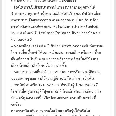
ตาบอด หากมีการติดเชื้อหรืออักเสบร่วมด้วย
– โรคไต การเป็นโรคเบาหวานในระยะเวลานานๆ จะทำให้
ร่างกายควบคุมระดับน้ำตาลในเลือดได้ไม่ดี ส่งผลทำให้ไตเสื่อม
จากรายงานข้อมูลจาการรายงานผลการลงทะเบียนรักษาด้วย
การบำบัดทดแทนไตของสมาคมโรคไตแห่งประเทศไทยในปี
2556 คนไทยที่เป็นโรคไตวายมีสาเหตุส่วนใหญ่มาจากโรคเบา
หวานชนิดที่ 2
– หลอดเลือดแดงตีบตัน มีแข็งและเปราะบางกว่าปกติ ซึ่งจะเพิ่ม
โอกาสเสี่ยงที่จะทำให้หลอดเลือดสมองขาดเลือดหรือแตก ที่จะ
เสี่ยงต่อการเป็นอัมพาต และการเกิดภาวะกล้ามเนื้อหัวใจขาด
เลือด ที่จะเสี่ยงต่อโรคหัวใจวายมากขึ้น
– ระบบประสาทเสื่อม มีอาการชาบ่อยๆ การรับความรู้สึกตาม
อวัยวะต่างๆ ลดลงจนไร้ความรู้สึก เช่น มือ เท้า ก้น เป็นต้น
– การติดโรคโควิด-19 (Covid-19) สำหรับผู้ป่วยเบาหวาน มี
โอกาสเสี่ยงสูงกว่าผู้ที่มีสุขภาพปกติ ที่จะมีผลต่อการเกิดอาการ
อักเสบที่รุนแรงต่อเนื้อเยื่อปอด และระบบทางเดินหายใจที่
ขัดข้อง
สามารถป้องกันเบาหวานในเด็กและวัยรุ่นได้หรือไม่