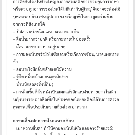
การตัดสินใจเป็นส่วนใหญ่ จึงอาจส่งผลต่อการควบคุมการรักษา
หรือควบคุมอาการของโรคได้ไม่ดีเท่ากับผู้ใหญ่ จึงอาจจะต้องใช้
บุคคลรอบข้าง เช่น ผู้ปกครอง หรือญาติ ในการดูแลร่วมด้วย
อาการที่สังเกตได้
–
ปัสสาวะบ่อยโดยเฉพาะเวลากลางคืน
– ดื่มน้ำมากกว่าปกติ หรือกระหายน้ำบ่อยครั้ง
– มีความอยากอาหารอยู่บ่อยๆ
– การมองเห็นพร่ามัวไม่ชัดเจนหรือเกิดภาพซ้อน, บาดแผลหาย
ช้า
– ลมหายใจมีกลิ่นคล้ายผลไม้หวาน
– รู้สึกเหนื่อยล้าและหงุดหงิดง่าย
– น้ำหนักลดลงทั้งที่กินจุ
– การติดเชื้อที่ผิวหนัง เป็นแผลแล้วอักเสบง่ายหายยาก ในเด็ก
หญิงบางรายอาจติดเชื้อในช่องคลอดโดยจะต้องได้รับการตรวจ
สุขภาพเพื่อประเมินความเสี่ยงโรคเบาหวาน
ความเสี่ยงต่อภาวะโรคแทรกซ้อน
– เบาหวานขึ้นตา ทำให้ตามองเห็นไม่ชัด และอาจร้ายแรงถึง