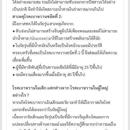
ได้อย่างเหมาะสม รวมถึงไม่สามารถขับออกทางปัสสาวะได้อย่าง
เป็นปกติ จึงทำให้เกิดสภาวะน้ำตาลในร่างกายมากเกินไป
สาเหตุโรคเบาหวานชนิดที่ 2:
มีโอกาสพบได้ในวัยรุ่น สาเหตุเกิดจาก:
● ตับอ่อนไม่สามารถสร้างอินซูลินได้เพียงพอและเซลล์ไม่สามารถ
นำน้ำตาล (Glucose) มาใช้ในการสร้างพลังงานได้ดีนัก
● ในวัยรุ่นที่มีน้ำหนักเกินหรือเป็นโรคอ้วน และมีประวัติ
ครอบครัวที่เคยเป็นโรคเบาหวานชนิดที่ 2 นี้ จึงส่งผลให้เกิดความ
เสี่ยงเพิ่มขึ้น
● ผู้ที่มีชาติพันธ์ุที่เป็นชาวเอเชียใต้ที่มีมีอายุ 25 ปีขึ้นไป
● จะมีความเสี่ยงมากขึ้นเมื่อมีอายุ 40 ปีขึ้นไป
โรคเบาหวานในเด็ก แตกต่างจาก โรคเบาหวานในผู้ใหญ่
อย่างไร ?
หากเกิดโรคเบาหวานในเด็กและวัย จะทำให้มีโอากาสเกิดโรค
แทรกซ้อนได้เยอะกว่าในวัยผู้ใหญ่
เนื่องจากวัยเด็กและวัยรุ่นเป็นวัยที่มีการเจริญเติบโตและการ
แปลงเปลี่ยนทางด้านอารมณ์ และใช้ความรู้สึกมากกว่าอารมณ์ใน