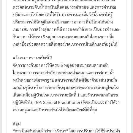
ตรวจสอบระดับน้ำตาลในเลือดอย่างสม่ำเสมอ และการคำนวณ
ปริมาณคาร์โบไฮเดรตที่ได้รับประทานและดื่ม วิธีนี้จะทำให้รู้
ปริมาณการใช้อินซูลินต่อปริมาณสารอาหารที่บริโภคได้อย่าง
เหมาะสม การสร้างสุขภาพที่ดี การออกกำลังกายเป็นประจำ และ
กินอาหารให้ครบ 5 หมู่อย่างเหมาะสมตามหลักโภชนาการ สิ่ง
เหล่านี้จะช่วยลดความเสี่ยงของโรคเบาหวานในเด็กและวัยรุ่นได้
● โรคเบาหวานชนิดที่ 2
จัดการการกินอาหารให้ครบ 5 หมู่อย่างเหมาะสมตามหลัก
โภชนาการ การออกกำลังกายอย่างสม่ำเสมอ และการรักษาน้ำ
หนักตามเกณฑ์มาตรฐาน แต่บางรายก็ต้องใช้ยาด้วย เช่น ยาเม็ด
และอินซูลิน หรือการรักษาอื่นๆ และควรทดสอบระดับกลูโคสใน
เลือดเหมือนผู้ป่วยโรคเบาหวานชนิดที่ 1 และรักษาตามหลักเวช
ปฏิบัติทั่วไป (GP: General Practitioner) ที่จะเป็นแนวทางได้ว่า
ควรจะดูแลและรักษาอย่างไรให้เกิดผลลัพธ์ที่ดีที่สุด
สรุป
“การป้องกันย่อมดีกว่าการรักษา” โดยการปรับการใช้ชีวิตประจำ