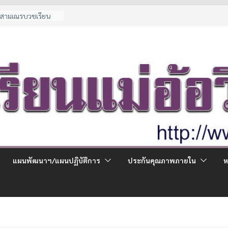
ก่สามเณรบวชเรียน
ผู้ด้อยโอกาส
นกรณีพิเศษ
ใช้จ่ายผู้ปกครอง
นชั้น ม.1 และ ม.4 ปี
รียน
แผนพัฒนาฯ/แผนปฏิบัติการ
ประกันคุณภาพภายใน
ห