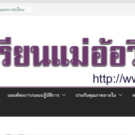
ามเณรบวชเรียน
ด้อยโอกาส
ณีพิเศษ
จ่ายผู้ปกครอง
น ม.1 และ ม.4 ปี
น
แผนพัฒนาฯ/แผนปฏิบัติการ
ประกันคุณภาพภายใน
ห